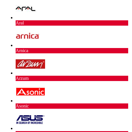
Aral
Arnica
Arzum
Asonic