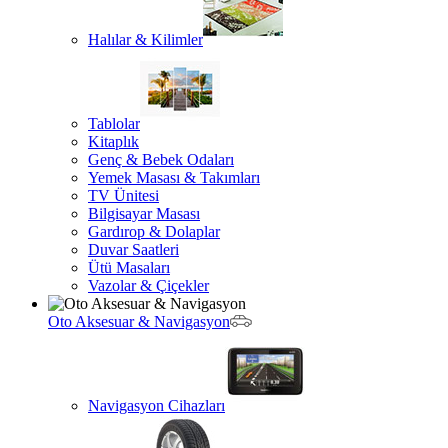
Halılar & Kilimler
Tablolar
Kitaplık
Genç & Bebek Odaları
Yemek Masası & Takımları
TV Ünitesi
Bilgisayar Masası
Gardırop & Dolaplar
Duvar Saatleri
Ütü Masaları
Vazolar & Çiçekler
Oto Aksesuar & Navigasyon
Navigasyon Cihazları