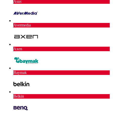
Asus
Avermedia
Axen
Baymak
Belkin