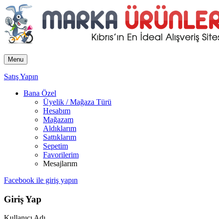
Menu
Satış Yapın
Bana Özel
Üyelik / Mağaza Türü
Hesabım
Mağazam
Aldıklarım
Sattıklarım
Sepetim
Favorilerim
Mesajlarım
Facebook ile giriş yapın
Giriş Yap
Kullanıcı Adı