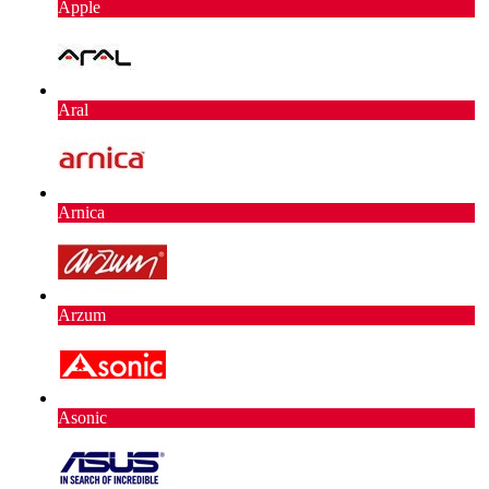
Apple
Aral
Arnica
Arzum
Asonic