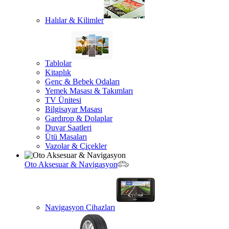
Halılar & Kilimler
Tablolar
Kitaplık
Genç & Bebek Odaları
Yemek Masası & Takımları
TV Ünitesi
Bilgisayar Masası
Gardırop & Dolaplar
Duvar Saatleri
Ütü Masaları
Vazolar & Çiçekler
Oto Aksesuar & Navigasyon
Navigasyon Cihazları