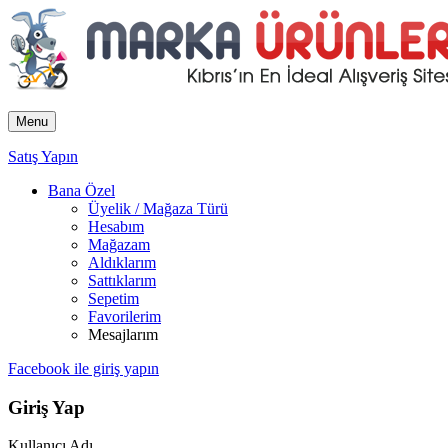
Menu
Satış Yapın
Bana Özel
Üyelik / Mağaza Türü
Hesabım
Mağazam
Aldıklarım
Sattıklarım
Sepetim
Favorilerim
Mesajlarım
Facebook ile giriş yapın
Giriş Yap
Kullanıcı Adı