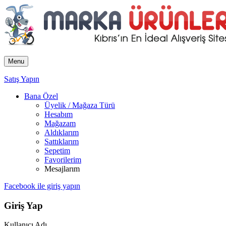
Menu
Satış Yapın
Bana Özel
Üyelik / Mağaza Türü
Hesabım
Mağazam
Aldıklarım
Sattıklarım
Sepetim
Favorilerim
Mesajlarım
Facebook ile giriş yapın
Giriş Yap
Kullanıcı Adı