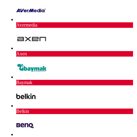
Avermedia
Axen
Baymak
Belkin