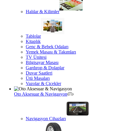
Halılar & Kilimler
Tablolar
Kitaplık
Genç & Bebek Odaları
Yemek Masası & Takımları
TV Ünitesi
Bilgisayar Masası
Gardırop & Dolaplar
Duvar Saatleri
Ütü Masaları
Vazolar & Çiçekler
Oto Aksesuar & Navigasyon
Navigasyon Cihazları