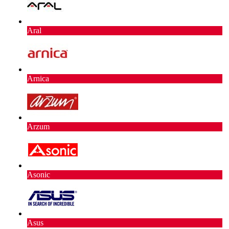
Aral
Arnica
Arzum
Asonic
Asus