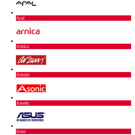
Aral
Arnica
Arzum
Asonic
Asus