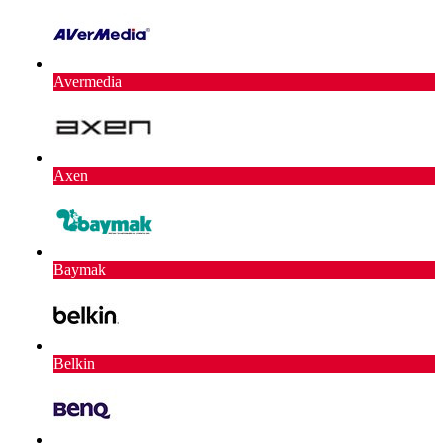
Avermedia
Axen
Baymak
Belkin