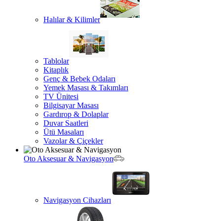
Halılar & Kilimler
Tablolar
Kitaplık
Genç & Bebek Odaları
Yemek Masası & Takımları
TV Ünitesi
Bilgisayar Masası
Gardırop & Dolaplar
Duvar Saatleri
Ütü Masaları
Vazolar & Çiçekler
Oto Aksesuar & Navigasyon
Navigasyon Cihazları