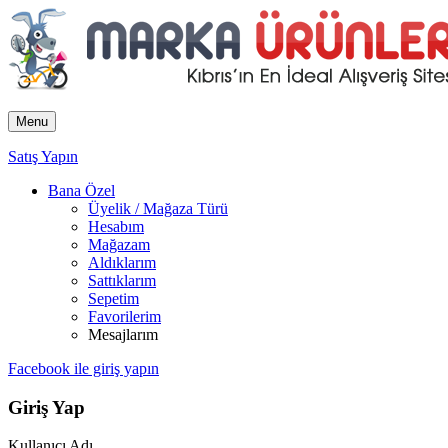
Menu
Satış Yapın
Bana Özel
Üyelik / Mağaza Türü
Hesabım
Mağazam
Aldıklarım
Sattıklarım
Sepetim
Favorilerim
Mesajlarım
Facebook ile giriş yapın
Giriş Yap
Kullanıcı Adı