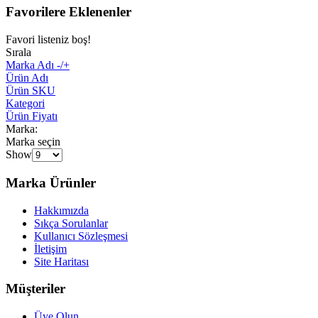
Favorilere Eklenenler
Favori listeniz boş!
Sırala
Marka Adı -/+
Ürün Adı
Ürün SKU
Kategori
Ürün Fiyatı
Marka:
Marka seçin
Show
Marka Ürünler
Hakkımızda
Sıkça Sorulanlar
Kullanıcı Sözleşmesi
İletişim
Site Haritası
Müşteriler
Üye Olun