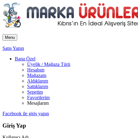
Menu
Satış Yapın
Bana Özel
Üyelik / Mağaza Türü
Hesabım
Mağazam
Aldıklarım
Sattıklarım
Sepetim
Favorilerim
Mesajlarım
Facebook ile giriş yapın
Giriş Yap
Kullanıcı Adı