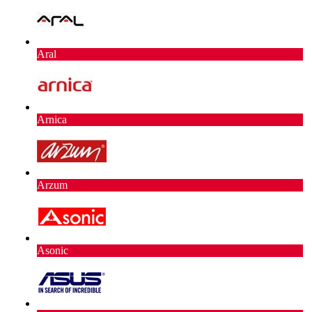
Aral
Arnica
Arzum
Asonic