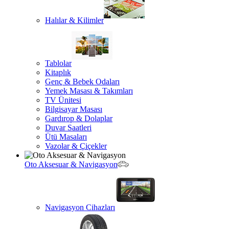
Halılar & Kilimler
Tablolar
Kitaplık
Genç & Bebek Odaları
Yemek Masası & Takımları
TV Ünitesi
Bilgisayar Masası
Gardırop & Dolaplar
Duvar Saatleri
Ütü Masaları
Vazolar & Çiçekler
Oto Aksesuar & Navigasyon
Navigasyon Cihazları