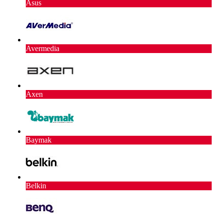
Asus
Avermedia
Axen
Baymak
Belkin