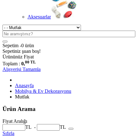
Aksesuarlar
Sepetim -
0 ürün
Sepetiniz şuan boş!
Ürününüz
Fiyat
00 TL
Toplam :
0,
Alışverişi Tamamla
Anasayfa
Mobilya & Ev Dekorasyonu
Mutfak
Ürün Arama
Fiyat Aralığı
TL
-
TL
Sıfırla