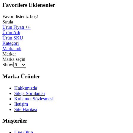
Favorilere Eklenenler
Favori listeniz boş!
Sırala
Ürün Fiyatı +/-
Ürün Adı
Ürün SKU
Kategori
Marka adı
Marka:
Marka seçin
Show
Marka Ürünler
Hakkımızda
Sıkça Sorulanlar
Kullanıcı Sözleşmesi
İletişim
Site Haritası
Müşteriler
Üye Olun