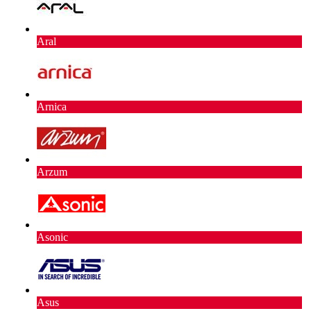
Aral
Arnica
Arzum
Asonic
Asus