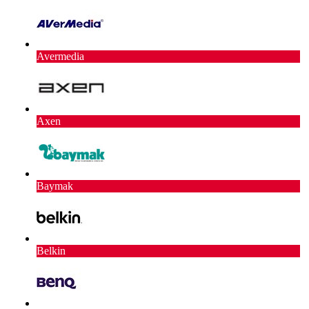
Avermedia
Axen
Baymak
Belkin