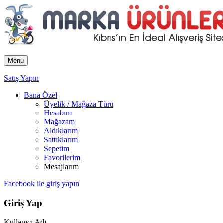
Menu
Satış Yapın
Bana Özel
Üyelik / Mağaza Türü
Hesabım
Mağazam
Aldıklarım
Sattıklarım
Sepetim
Favorilerim
Mesajlarım
Facebook ile giriş yapın
Giriş Yap
Kullanıcı Adı