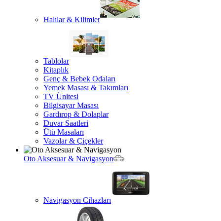
Halılar & Kilimler
Tablolar
Kitaplık
Genç & Bebek Odaları
Yemek Masası & Takımları
TV Ünitesi
Bilgisayar Masası
Gardırop & Dolaplar
Duvar Saatleri
Ütü Masaları
Vazolar & Çiçekler
Oto Aksesuar & Navigasyon
Navigasyon Cihazları