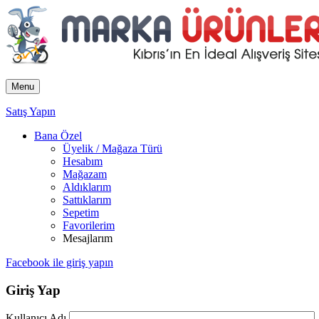
Menu
Satış Yapın
Bana Özel
Üyelik / Mağaza Türü
Hesabım
Mağazam
Aldıklarım
Sattıklarım
Sepetim
Favorilerim
Mesajlarım
Facebook ile giriş yapın
Giriş Yap
Kullanıcı Adı