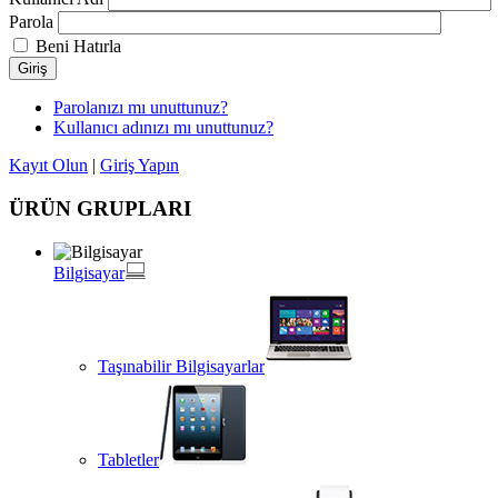
Parola
Beni Hatırla
Giriş
Parolanızı mı unuttunuz?
Kullanıcı adınızı mı unuttunuz?
Kayıt Olun
|
Giriş Yapın
ÜRÜN GRUPLARI
Bilgisayar
Taşınabilir Bilgisayarlar
Tabletler