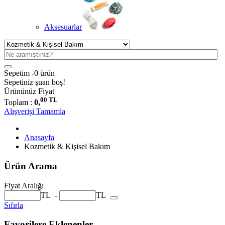
Aksesuarlar
Sepetim -
0 ürün
Sepetiniz şuan boş!
Ürününüz
Fiyat
00 TL
Toplam :
0,
Alışverişi Tamamla
Anasayfa
Kozmetik & Kişisel Bakım
Ürün Arama
Fiyat Aralığı
TL
-
TL
Sıfırla
Favorilere Eklenenler