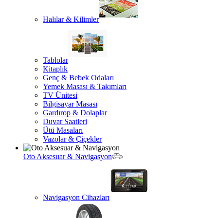
Halılar & Kilimler
Tablolar
Kitaplık
Genç & Bebek Odaları
Yemek Masası & Takımları
TV Ünitesi
Bilgisayar Masası
Gardırop & Dolaplar
Duvar Saatleri
Ütü Masaları
Vazolar & Çiçekler
Oto Aksesuar & Navigasyon
Navigasyon Cihazları