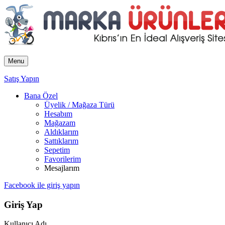
Menu
Satış Yapın
Bana Özel
Üyelik / Mağaza Türü
Hesabım
Mağazam
Aldıklarım
Sattıklarım
Sepetim
Favorilerim
Mesajlarım
Facebook ile giriş yapın
Giriş Yap
Kullanıcı Adı