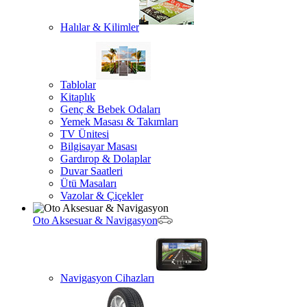
Halılar & Kilimler
Tablolar
Kitaplık
Genç & Bebek Odaları
Yemek Masası & Takımları
TV Ünitesi
Bilgisayar Masası
Gardırop & Dolaplar
Duvar Saatleri
Ütü Masaları
Vazolar & Çiçekler
Oto Aksesuar & Navigasyon
Navigasyon Cihazları