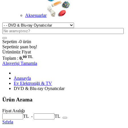
Aksesuarlar
Sepetim -
0 ürün
Sepetiniz şuan boş!
Ürününüz
Fiyat
00 TL
Toplam :
0,
Alışverişi Tamamla
Anasayfa
Ev Elektroniği & TV
DVD & Blu-ray Oynatıcılar
Ürün Arama
Fiyat Aralığı
TL
-
TL
Sıfırla