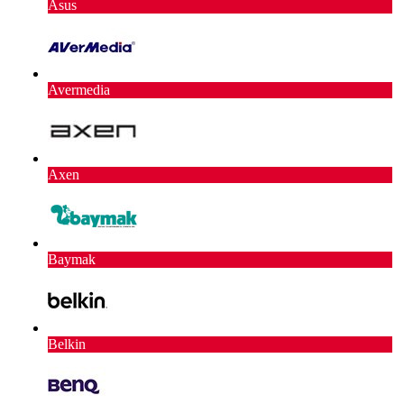
Asus
Avermedia
Axen
Baymak
Belkin