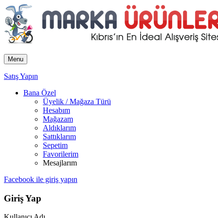
Menu
Satış Yapın
Bana Özel
Üyelik / Mağaza Türü
Hesabım
Mağazam
Aldıklarım
Sattıklarım
Sepetim
Favorilerim
Mesajlarım
Facebook ile giriş yapın
Giriş Yap
Kullanıcı Adı