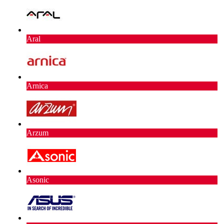
Aral
Arnica
Arzum
Asonic