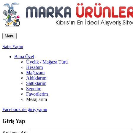
Menu
Satış Yapın
Bana Özel
Üyelik / Mağaza Türü
Hesabım
Mağazam
Aldıklarım
Sattıklarım
Sepetim
Favorilerim
Mesajlarım
Facebook ile giriş yapın
Giriş Yap
Kullanıcı Adı