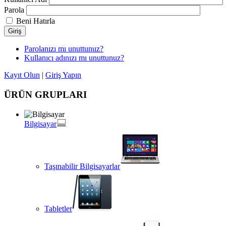
Parola
Beni Hatırla
Giriş
Parolanızı mı unuttunuz?
Kullanıcı adınızı mı unuttunuz?
Kayıt Olun
|
Giriş Yapın
ÜRÜN GRUPLARI
Bilgisayar
Taşınabilir Bilgisayarlar
Tabletler