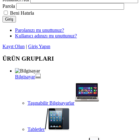
Parola
Beni Hatırla
Giriş
Parolanızı mı unuttunuz?
Kullanıcı adınızı mı unuttunuz?
Kayıt Olun
|
Giriş Yapın
ÜRÜN GRUPLARI
Bilgisayar
Taşınabilir Bilgisayarlar
Tabletler