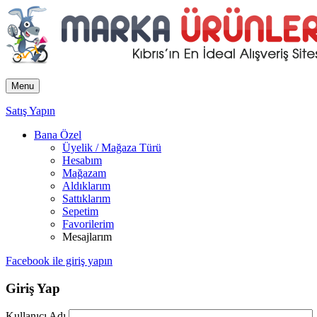
Menu
Satış Yapın
Bana Özel
Üyelik / Mağaza Türü
Hesabım
Mağazam
Aldıklarım
Sattıklarım
Sepetim
Favorilerim
Mesajlarım
Facebook ile giriş yapın
Giriş Yap
Kullanıcı Adı