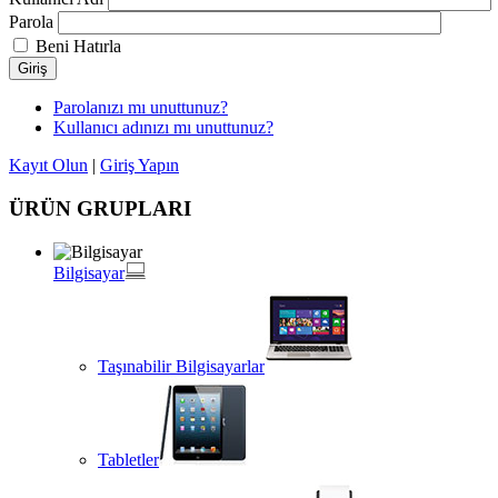
Parola
Beni Hatırla
Giriş
Parolanızı mı unuttunuz?
Kullanıcı adınızı mı unuttunuz?
Kayıt Olun
|
Giriş Yapın
ÜRÜN GRUPLARI
Bilgisayar
Taşınabilir Bilgisayarlar
Tabletler