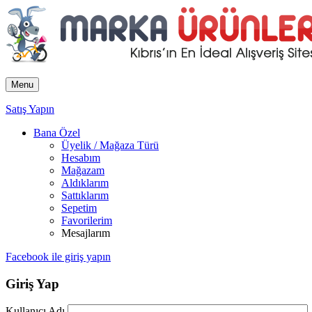
Menu
Satış Yapın
Bana Özel
Üyelik / Mağaza Türü
Hesabım
Mağazam
Aldıklarım
Sattıklarım
Sepetim
Favorilerim
Mesajlarım
Facebook ile giriş yapın
Giriş Yap
Kullanıcı Adı