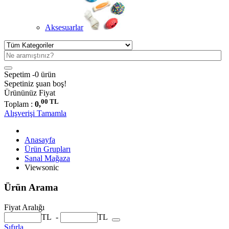
Aksesuarlar
Sepetim -
0 ürün
Sepetiniz şuan boş!
Ürününüz
Fiyat
00 TL
Toplam :
0,
Alışverişi Tamamla
Anasayfa
Ürün Grupları
Sanal Mağaza
Viewsonic
Ürün Arama
Fiyat Aralığı
TL
-
TL
Sıfırla