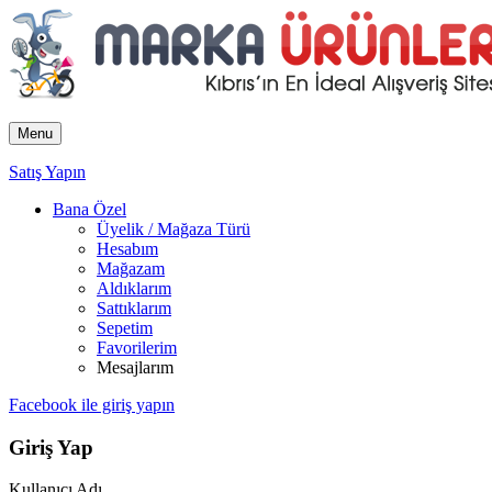
Menu
Satış Yapın
Bana Özel
Üyelik / Mağaza Türü
Hesabım
Mağazam
Aldıklarım
Sattıklarım
Sepetim
Favorilerim
Mesajlarım
Facebook ile giriş yapın
Giriş Yap
Kullanıcı Adı