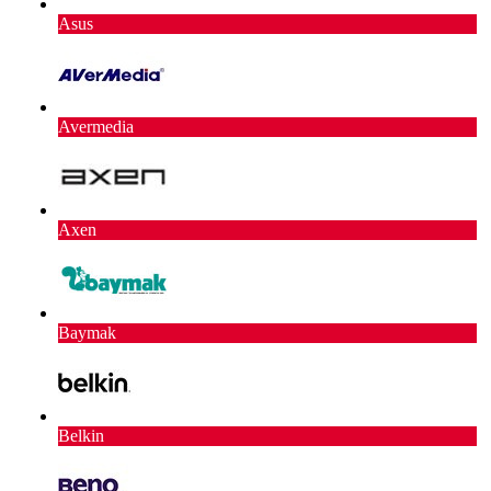
Asus
Avermedia
Axen
Baymak
Belkin