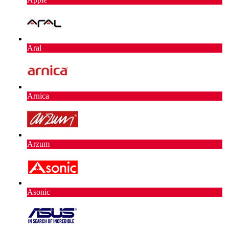
Aral
Arnica
Arzum
Asonic