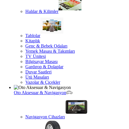
Halılar & Kilimler
Tablolar
Kitaplık
Genç & Bebek Odaları
Yemek Masası & Takımları
TV Ünitesi
Bilgisayar Masası
Gardırop & Dolaplar
Duvar Saatleri
Ütü Masaları
Vazolar & Çiçekler
Oto Aksesuar & Navigasyon
Navigasyon Cihazları