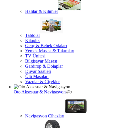
Halılar & Kilimler
Tablolar
Kitaplık
Genç & Bebek Odaları
Yemek Masası & Takımları
TV Ünitesi
Bilgisayar Masası
Gardırop & Dolaplar
Duvar Saatleri
Ütü Masaları
Vazolar & Çiçekler
Oto Aksesuar & Navigasyon
Navigasyon Cihazları