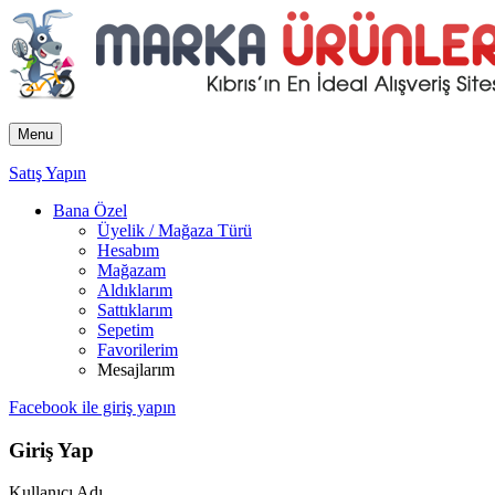
Menu
Satış Yapın
Bana Özel
Üyelik / Mağaza Türü
Hesabım
Mağazam
Aldıklarım
Sattıklarım
Sepetim
Favorilerim
Mesajlarım
Facebook ile giriş yapın
Giriş Yap
Kullanıcı Adı