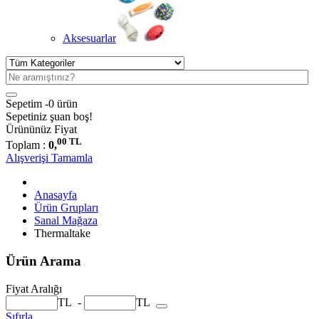
Aksesuarlar
Sepetim -
0 ürün
Sepetiniz şuan boş!
Ürününüz
Fiyat
00 TL
Toplam :
0,
Alışverişi Tamamla
Anasayfa
Ürün Grupları
Sanal Mağaza
Thermaltake
Ürün Arama
Fiyat Aralığı
TL
-
TL
Sıfırla