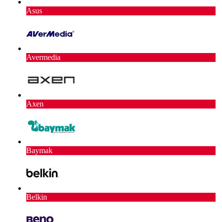
Asus
Avermedia
Axen
Baymak
Belkin