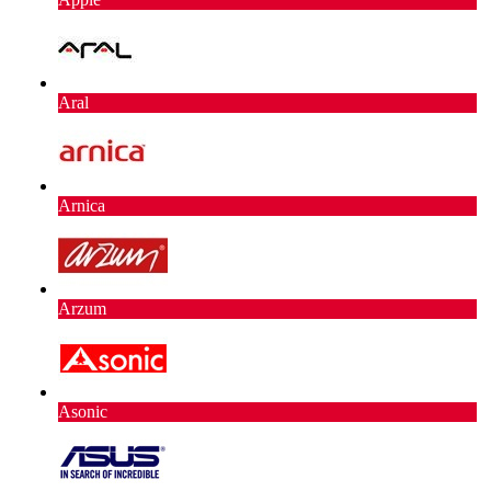
Aral
Arnica
Arzum
Asonic