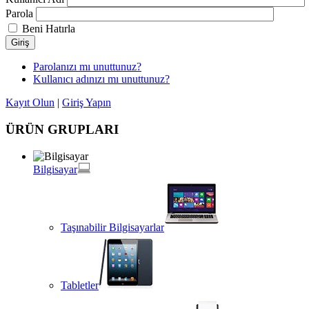
Parola
Beni Hatırla
Giriş
Parolanızı mı unuttunuz?
Kullanıcı adınızı mı unuttunuz?
Kayıt Olun
|
Giriş Yapın
ÜRÜN GRUPLARI
Bilgisayar
Taşınabilir Bilgisayarlar
Tabletler