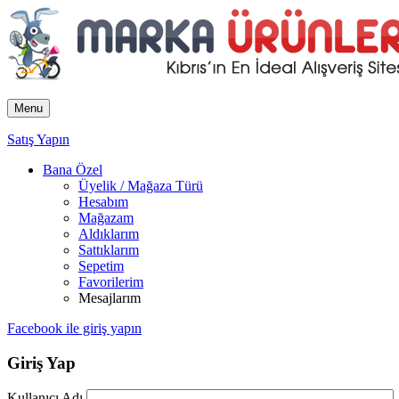
Menu
Satış Yapın
Bana Özel
Üyelik / Mağaza Türü
Hesabım
Mağazam
Aldıklarım
Sattıklarım
Sepetim
Favorilerim
Mesajlarım
Facebook ile giriş yapın
Giriş Yap
Kullanıcı Adı