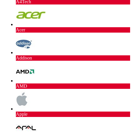
A4Tech
Acer
Addison
AMD
Apple