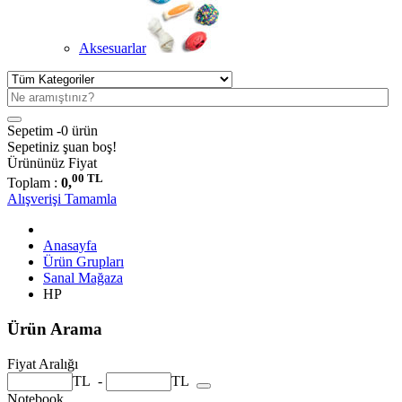
Aksesuarlar
Sepetim -
0 ürün
Sepetiniz şuan boş!
Ürününüz
Fiyat
00 TL
Toplam :
0,
Alışverişi Tamamla
Anasayfa
Ürün Grupları
Sanal Mağaza
HP
Ürün Arama
Fiyat Aralığı
TL
-
TL
Notebook