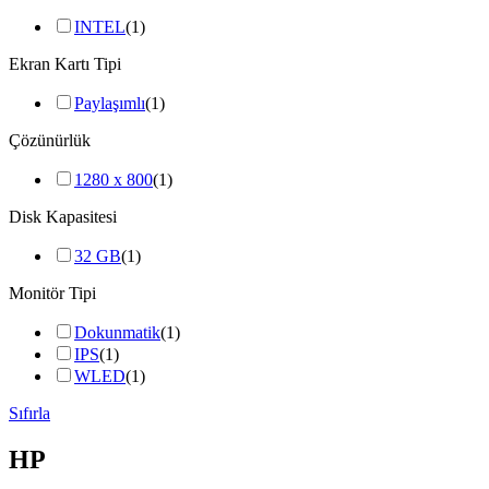
INTEL
(1)
Ekran Kartı Tipi
Paylaşımlı
(1)
Çözünürlük
1280 x 800
(1)
Disk Kapasitesi
32 GB
(1)
Monitör Tipi
Dokunmatik
(1)
IPS
(1)
WLED
(1)
Sıfırla
HP