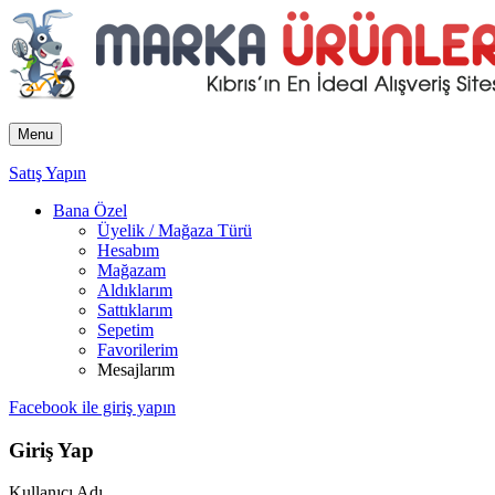
Menu
Satış Yapın
Bana Özel
Üyelik / Mağaza Türü
Hesabım
Mağazam
Aldıklarım
Sattıklarım
Sepetim
Favorilerim
Mesajlarım
Facebook ile giriş yapın
Giriş Yap
Kullanıcı Adı