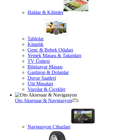
Halılar & Kilimler
Tablolar
Kitaplık
Genç & Bebek Odaları
Yemek Masası & Takımları
TV Ünitesi
Bilgisayar Masası
Gardırop & Dolaplar
Duvar Saatleri
Ütü Masaları
Vazolar & Çiçekler
Oto Aksesuar & Navigasyon
Navigasyon Cihazları