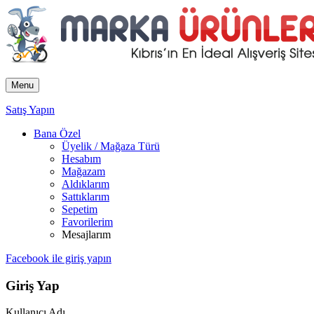
Menu
Satış Yapın
Bana Özel
Üyelik / Mağaza Türü
Hesabım
Mağazam
Aldıklarım
Sattıklarım
Sepetim
Favorilerim
Mesajlarım
Facebook ile giriş yapın
Giriş Yap
Kullanıcı Adı