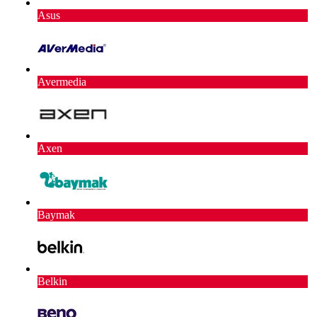
Asus
Avermedia
Axen
Baymak
Belkin