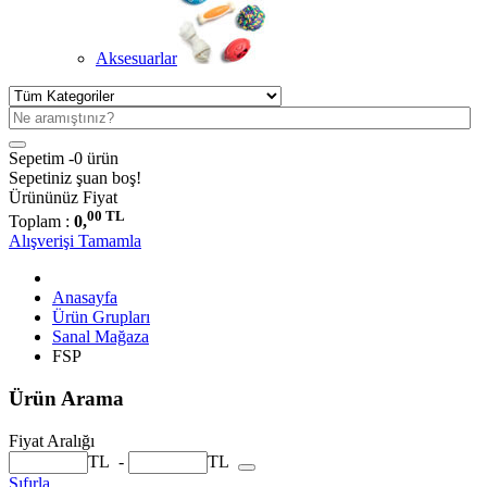
Aksesuarlar
Sepetim -
0 ürün
Sepetiniz şuan boş!
Ürününüz
Fiyat
00 TL
Toplam :
0,
Alışverişi Tamamla
Anasayfa
Ürün Grupları
Sanal Mağaza
FSP
Ürün Arama
Fiyat Aralığı
TL
-
TL
Sıfırla