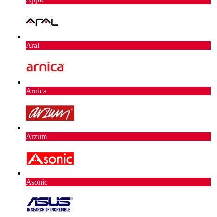
Aral
Arnica
Arzum
Asonic